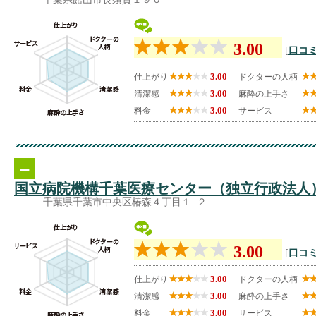
3.00
[
口コミ
3.00
仕上がり
ドクターの人柄
3.00
清潔感
麻酔の上手さ
3.00
料金
サービス
--
国立病院機構千葉医療センター（独立行政法人
千葉県千葉市中央区椿森４丁目１−２
3.00
[
口コミ
3.00
仕上がり
ドクターの人柄
3.00
清潔感
麻酔の上手さ
3.00
料金
サービス