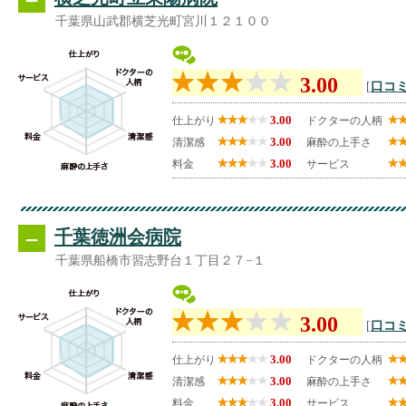
千葉県山武郡横芝光町宮川１２１００
3.00
[
口コミ
3.00
仕上がり
ドクターの人柄
3.00
清潔感
麻酔の上手さ
3.00
料金
サービス
--
千葉徳洲会病院
千葉県船橋市習志野台１丁目２７−１
3.00
[
口コミ
3.00
仕上がり
ドクターの人柄
3.00
清潔感
麻酔の上手さ
3.00
料金
サービス