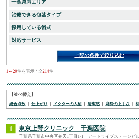
千葉県内エリア
治療できる包茎タイプ
採用している術式
対応サービス
上記の条件で絞り込む
1～20
件を表示 / 全
214
件
【並べ替え】
総合点数
｜
仕上がり
｜
ドクターの人柄
｜
清潔感
｜
麻酔の上手さ
｜
1
東京上野クリニック 千葉医院
千葉県千葉市中央区弁天1丁目1-1 アートライブステージビル