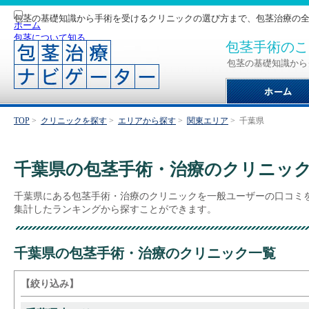
包茎の基礎知識から手術を受けるクリニックの選び方まで、包茎治療の
ホーム
包茎について知る
包茎手術のこ
手術について知る
クリニックを探す
包茎の基礎知識から
サイトマップ
TOP
>
クリニックを探す
>
エリアから探す
>
関東エリア
>
千葉県
千葉県の包茎手術・治療のクリニッ
千葉県にある包茎手術・治療のクリニックを一般ユーザーの口コミ
集計したランキングから探すことができます。
千葉県の包茎手術・治療のクリニック一覧
【絞り込み】