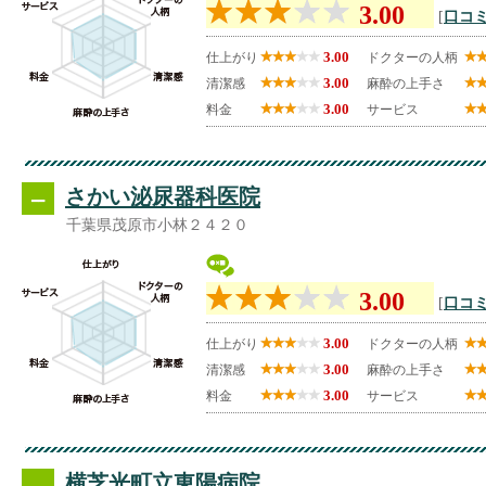
3.00
[
口コミ
3.00
仕上がり
ドクターの人柄
3.00
清潔感
麻酔の上手さ
3.00
料金
サービス
--
さかい泌尿器科医院
千葉県茂原市小林２４２０
3.00
[
口コミ
3.00
仕上がり
ドクターの人柄
3.00
清潔感
麻酔の上手さ
3.00
料金
サービス
--
横芝光町立東陽病院