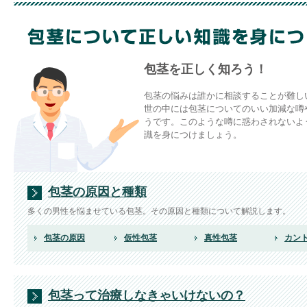
包茎を正しく知ろう！
包茎の悩みは誰かに相談することが難し
世の中には包茎についてのいい加減な噂
うです。このような噂に惑わされないよ
識を身につけましょう。
包茎の原因と種類
多くの男性を悩ませている包茎。その原因と種類について解説します。
包茎の原因
仮性包茎
真性包茎
カン
包茎って治療しなきゃいけないの？