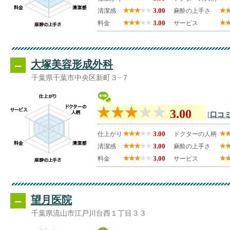
3.00
清潔感
麻酔の上手さ
3.00
料金
サービス
--
大塚美容形成外科
千葉県千葉市中央区新町３−７
3.00
[
口コミ
3.00
仕上がり
ドクターの人柄
3.00
清潔感
麻酔の上手さ
3.00
料金
サービス
--
望月医院
千葉県流山市江戸川台西１丁目３３