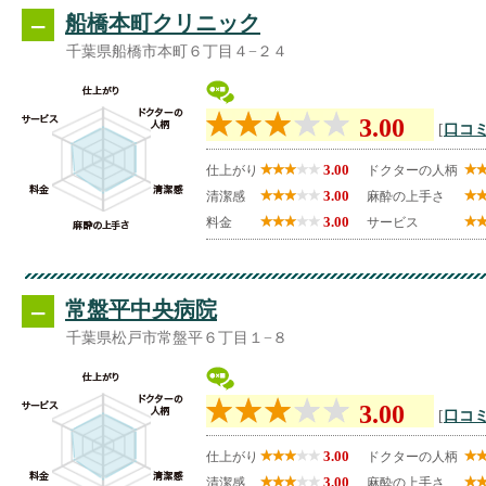
--
船橋本町クリニック
千葉県船橋市本町６丁目４−２４
3.00
[
口コミ
3.00
仕上がり
ドクターの人柄
3.00
清潔感
麻酔の上手さ
3.00
料金
サービス
--
常盤平中央病院
千葉県松戸市常盤平６丁目１−８
3.00
[
口コミ
3.00
仕上がり
ドクターの人柄
3.00
清潔感
麻酔の上手さ