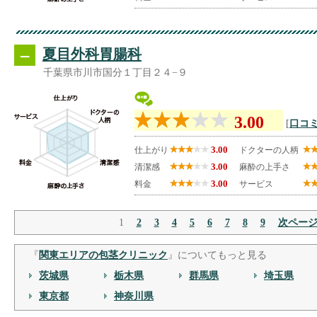
--
夏目外科胃腸科
千葉県市川市国分１丁目２４−９
3.00
[
口コミ
3.00
仕上がり
ドクターの人柄
3.00
清潔感
麻酔の上手さ
3.00
料金
サービス
1
2
3
4
5
6
7
8
9
次ペー
『
関東エリアの包茎クリニック
』についてもっと見る
茨城県
栃木県
群馬県
埼玉県
東京都
神奈川県