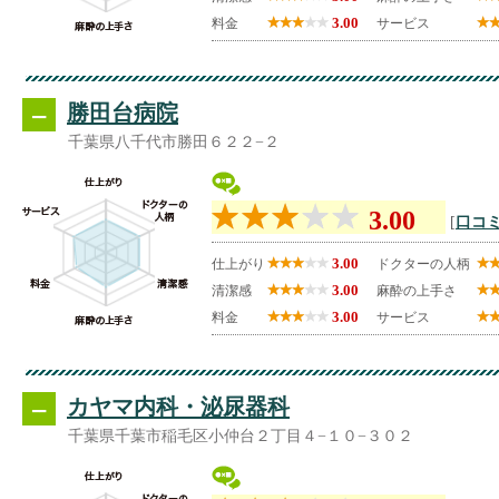
3.00
料金
サービス
--
勝田台病院
千葉県八千代市勝田６２２−２
3.00
[
口コミ
3.00
仕上がり
ドクターの人柄
3.00
清潔感
麻酔の上手さ
3.00
料金
サービス
--
カヤマ内科・泌尿器科
千葉県千葉市稲毛区小仲台２丁目４−１０−３０２