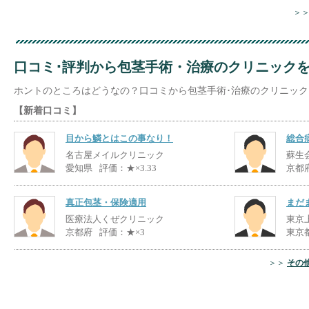
＞
口コミ･評判から包茎手術・治療のクリニック
ホントのところはどうなの？口コミから包茎手術･治療のクリニッ
【新着口コミ】
目から鱗とはこの事なり！
総合
名古屋メイルクリニック
蘇生
愛知県
評価：★×3.33
京都
真正包茎・保険適用
まだ
医療法人くぜクリニック
東京
京都府
評価：★×3
東京
＞＞
その