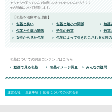
そもそも包茎ってなんで治療しなきゃいけないんだろう？？
その理由について解説します。
【包茎を治療する理由】
包茎と臭い
包茎と短小の関係
包茎
包茎と性病の関係
子供の包茎
包茎
女性から見た包茎
包茎によって引き起こされる女性の
包茎についての関連コンテンツはこちら
動画で見る包茎
包茎イメージ調査
みんなの疑問
運営会社
｜
免責事項
｜
広告についてのお問合せ