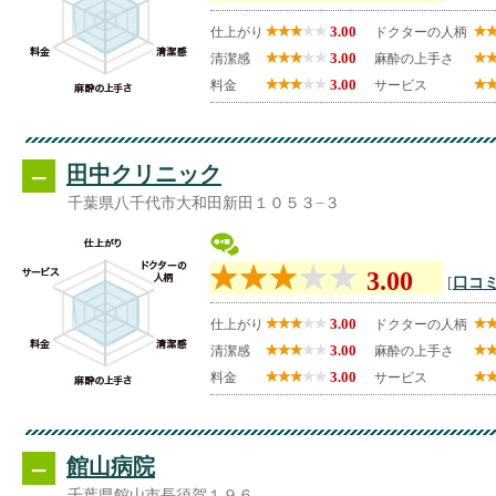
3.00
仕上がり
ドクターの人柄
3.00
清潔感
麻酔の上手さ
3.00
料金
サービス
--
田中クリニック
千葉県八千代市大和田新田１０５３−３
3.00
[
口コミ
3.00
仕上がり
ドクターの人柄
3.00
清潔感
麻酔の上手さ
3.00
料金
サービス
--
館山病院
千葉県館山市長須賀１９６