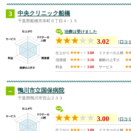
3
中央クリニック船橋
千葉県船橋市本町６丁目４−１５
治療は受けました
3.02
[
口コミ
3.00
仕上がり
ドクターの人柄
3.16
清潔感
麻酔の上手さ
3.00
料金
サービス
--
鴨川市立国保病院
千葉県鴨川市宮山２３３
3.00
[
口コミ
3.00
仕上がり
ドクターの人柄