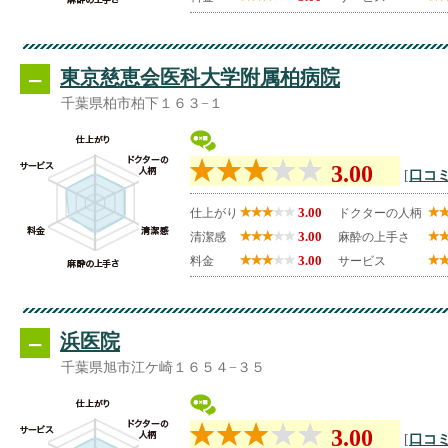
--
東京慈恵会医科大学附属柏病院
千葉県柏市柏下１６３−１
3.00
[
口コミ
3.00
仕上がり
ドクターの人柄
3.00
清潔感
麻酔の上手さ
3.00
料金
サービス
--
浜医院
千葉県旭市江ケ崎１６５４−３５
3.00
[
口コミ