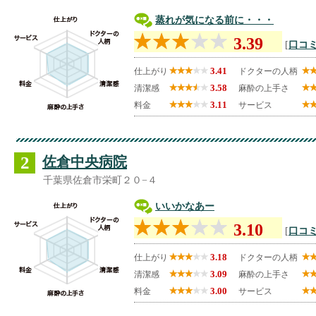
蒸れが気になる前に・・・
3.39
[
口コミ
3.41
仕上がり
ドクターの人柄
3.58
清潔感
麻酔の上手さ
3.11
料金
サービス
2
佐倉中央病院
千葉県佐倉市栄町２０−４
いいかなあー
3.10
[
口コミ
3.18
仕上がり
ドクターの人柄
3.09
清潔感
麻酔の上手さ
3.00
料金
サービス